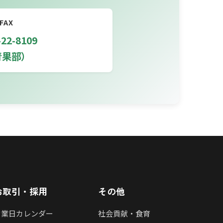
FAX
-22-8109
青果部）
お取引・採用
その他
営業日カレンダー
社会貢献・食育