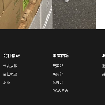
会社情報
事業内容
代表挨拶
蔬菜部
会社概要
果実部
沿革
花卉部
P.C.のぞみ